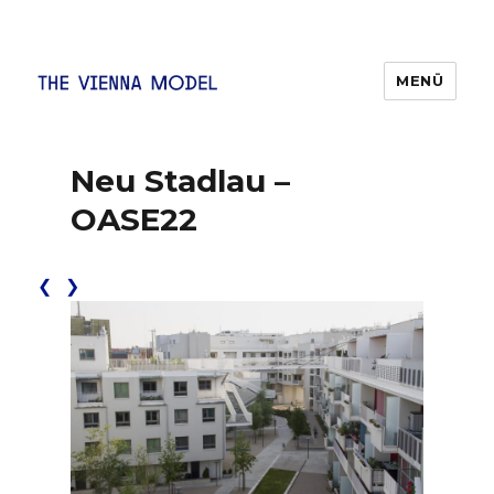
MENÜ
Das Wiener Modell
Neu Stadlau –
OASE22
❮
❯