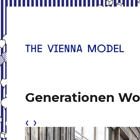
Wohnbau für die Stadt des 21. Jahrhunderts
Das Wiener Modell
Generationen W
❮
❯